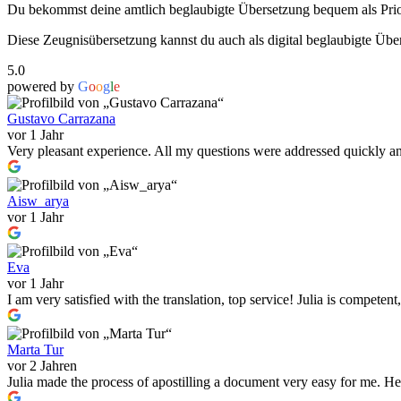
Du bekommst deine amtlich beglaubigte Übersetzung bequem als Prio-
Diese Zeugnisübersetzung kannst du auch als digital beglaubigte Übers
5.0
powered by
G
o
o
g
l
e
Gustavo Carrazana
vor 1 Jahr
Very pleasant experience. All my questions were addressed quickly and,
Aisw_arya
vor 1 Jahr
Eva
vor 1 Jahr
I am very satisfied with the translation, top service! Julia is compete
Marta Tur
vor 2 Jahren
Julia made the process of apostilling a document very easy for me. He 