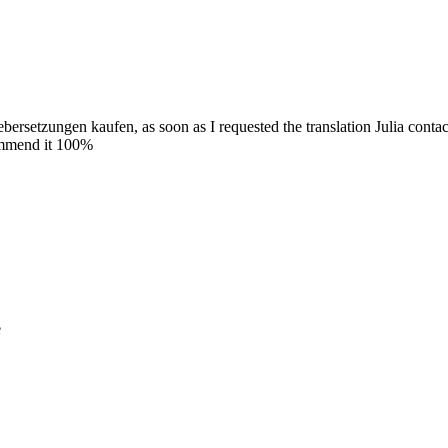
ebersetzungen kaufen, as soon as I requested the translation Julia conta
commend it 100%
e