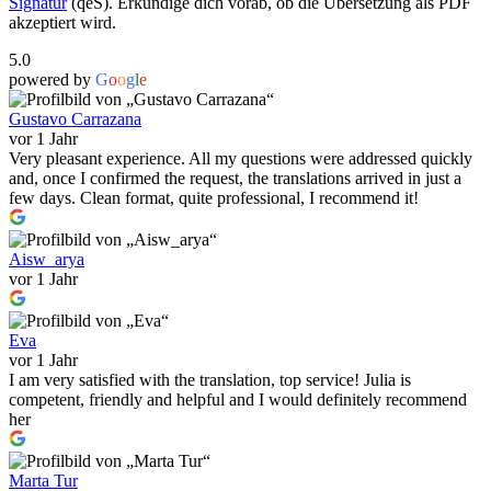
Signatur
(qeS). Erkundige dich vorab, ob die Übersetzung als PDF
akzeptiert wird.
5.0
powered by
G
o
o
g
l
e
Gustavo Carrazana
vor 1 Jahr
Very pleasant experience. All my questions were addressed quickly
and, once I confirmed the request, the translations arrived in just a
few days. Clean format, quite professional, I recommend it!
Aisw_arya
vor 1 Jahr
Eva
vor 1 Jahr
I am very satisfied with the translation, top service! Julia is
competent, friendly and helpful and I would definitely recommend
her
Marta Tur