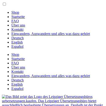
Zum
Inhalt
springen
Shop
Startseite
FAQ
Über uns
Kontakt
Einwandern, Auswandern und alles was dazu gehört
Deutsch
English
Español
Shop
Startseite
FAQ
Über uns
Kontakt
Einwandern, Auswandern und alles was dazu gehört
Deutsch
English
Español