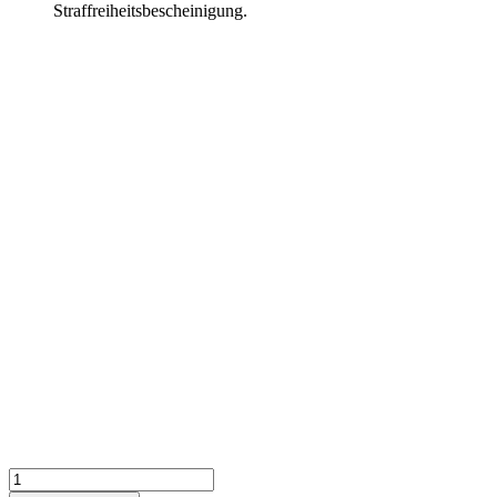
Österreich
Straffreiheitsbescheinigung