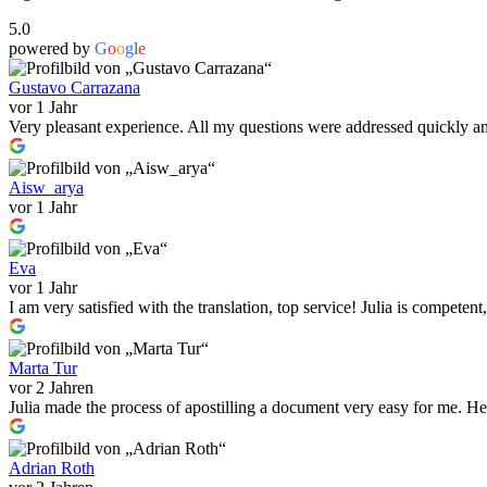
5.0
powered by
G
o
o
g
l
e
Gustavo Carrazana
vor 1 Jahr
Very pleasant experience. All my questions were addressed quickly and,
Aisw_arya
vor 1 Jahr
Eva
vor 1 Jahr
I am very satisfied with the translation, top service! Julia is compete
Marta Tur
vor 2 Jahren
Julia made the process of apostilling a document very easy for me. He 
Adrian Roth