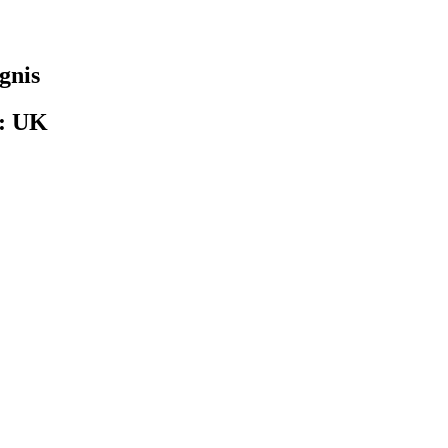
gnis
s: UK