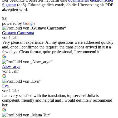
Der beeidigte Übersetzer hat dafür eine
qualifizierter elektronischer
Signatur
(qeS). Erkundige dich vorab, ob die Übersetzung als PDF
akzeptiert wird.
5.0
powered by
G
o
o
g
l
e
Gustavo Carrazana
vor 1 Jahr
Very pleasant experience. All my questions were addressed quickly
and, once I confirmed the request, the translations arrived in just a
few days. Clean format, quite professional, I recommend it!
Aisw_arya
vor 1 Jahr
Eva
vor 1 Jahr
I am very satisfied with the translation, top service! Julia is
competent, friendly and helpful and I would definitely recommend
her