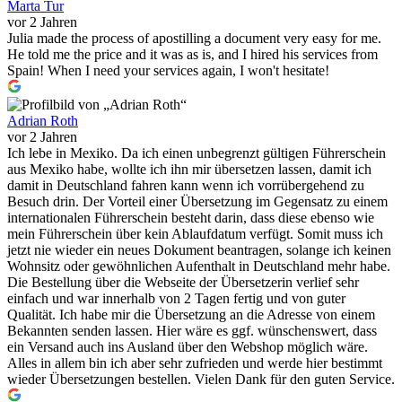
Marta Tur
vor 2 Jahren
Julia made the process of apostilling a document very easy for me.
He told me the price and it was as is, and I hired his services from
Spain! When I need your services again, I won't hesitate!
Adrian Roth
vor 2 Jahren
Ich lebe in Mexiko. Da ich einen unbegrenzt gültigen Führerschein
aus Mexiko habe, wollte ich ihn mir übersetzen lassen, damit ich
damit in Deutschland fahren kann wenn ich vorrübergehend zu
Besuch drin. Der Vorteil einer Übersetzung im Gegensatz zu einem
internationalen Führerschein besteht darin, dass diese ebenso wie
mein Führerschein über kein Ablaufdatum verfügt. Somit muss ich
jetzt nie wieder ein neues Dokument beantragen, solange ich keinen
Wohnsitz oder gewöhnlichen Aufenthalt in Deutschland mehr habe.
Die Bestellung über die Webseite der Übersetzerin verlief sehr
einfach und war innerhalb von 2 Tagen fertig und von guter
Qualität. Ich habe mir die Übersetzung an die Adresse von einem
Bekannten senden lassen. Hier wäre es ggf. wünschenswert, dass
ein Versand auch ins Ausland über den Webshop möglich wäre.
Alles in allem bin ich aber sehr zufrieden und werde hier bestimmt
wieder Übersetzungen bestellen. Vielen Dank für den guten Service.