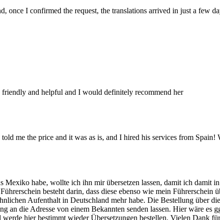
 once I confirmed the request, the translations arrived in just a few da
nt, friendly and helpful and I would definitely recommend her
told me the price and it was as is, and I hired his services from Spain! 
us Mexiko habe, wollte ich ihn mir übersetzen lassen, damit ich damit
Führerschein besteht darin, dass diese ebenso wie mein Führerschein üb
lichen Aufenthalt in Deutschland mehr habe. Die Bestellung über die W
zung an die Adresse von einem Bekannten senden lassen. Hier wäre es 
d werde hier bestimmt wieder Übersetzungen bestellen. Vielen Dank für