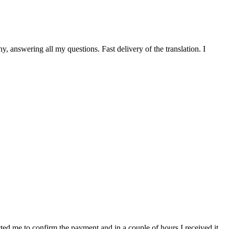
 answering all my questions. Fast delivery of the translation. I
cted me to confirm the payment and in a couple of hours I received it,