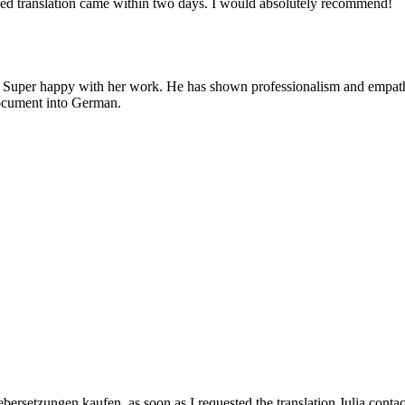
ied translation came within two days. I would absolutely recommend!
. Super happy with her work. He has shown professionalism and empathy,
 document into German.
ebersetzungen kaufen, as soon as I requested the translation Julia conta