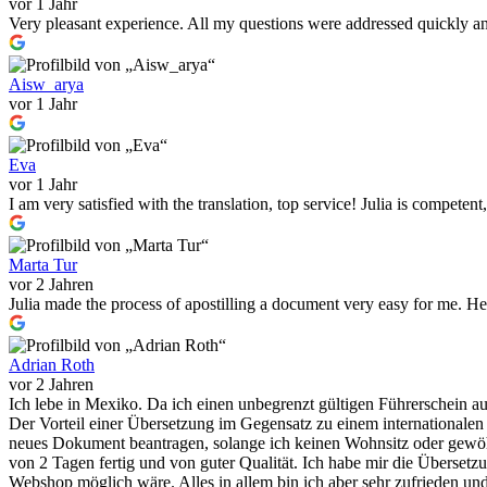
vor 1 Jahr
Very pleasant experience. All my questions were addressed quickly and,
Aisw_arya
vor 1 Jahr
Eva
vor 1 Jahr
I am very satisfied with the translation, top service! Julia is compete
Marta Tur
vor 2 Jahren
Julia made the process of apostilling a document very easy for me. He 
Adrian Roth
vor 2 Jahren
Ich lebe in Mexiko. Da ich einen unbegrenzt gültigen Führerschein a
Der Vorteil einer Übersetzung im Gegensatz zu einem internationalen 
neues Dokument beantragen, solange ich keinen Wohnsitz oder gewöhn
von 2 Tagen fertig und von guter Qualität. Ich habe mir die Überset
Webshop möglich wäre. Alles in allem bin ich aber sehr zufrieden un