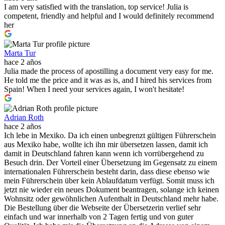
I am very satisfied with the translation, top service! Julia is
competent, friendly and helpful and I would definitely recommend
her
Marta Tur
hace 2 años
Julia made the process of apostilling a document very easy for me.
He told me the price and it was as is, and I hired his services from
Spain! When I need your services again, I won't hesitate!
Adrian Roth
hace 2 años
Ich lebe in Mexiko. Da ich einen unbegrenzt gültigen Führerschein
aus Mexiko habe, wollte ich ihn mir übersetzen lassen, damit ich
damit in Deutschland fahren kann wenn ich vorrübergehend zu
Besuch drin. Der Vorteil einer Übersetzung im Gegensatz zu einem
internationalen Führerschein besteht darin, dass diese ebenso wie
mein Führerschein über kein Ablaufdatum verfügt. Somit muss ich
jetzt nie wieder ein neues Dokument beantragen, solange ich keinen
Wohnsitz oder gewöhnlichen Aufenthalt in Deutschland mehr habe.
Die Bestellung über die Webseite der Übersetzerin verlief sehr
einfach und war innerhalb von 2 Tagen fertig und von guter