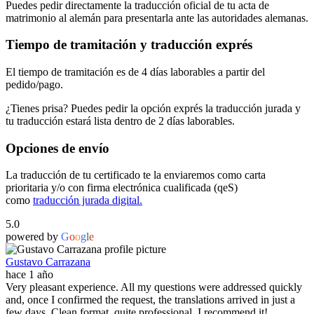
Puedes pedir directamente la traducción oficial de tu acta de
matrimonio al alemán para presentarla ante las autoridades alemanas.
Tiempo de tramitación y traducción exprés
El tiempo de tramitación es de 4 días laborables a partir del
pedido/pago.
¿Tienes prisa? Puedes pedir la opción exprés la traducción jurada y
tu traducción estará lista dentro de 2 días laborables.
Opciones de envío
La traducción de tu certificado te la enviaremos como carta
prioritaria y/o con firma electrónica cualificada (qeS)
como
traducción jurada digital.
5.0
powered by
G
o
o
g
l
e
Gustavo Carrazana
hace 1 año
Very pleasant experience. All my questions were addressed quickly
and, once I confirmed the request, the translations arrived in just a
few days. Clean format, quite professional, I recommend it!