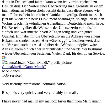
damit in Deutschland fahren kann wenn ich vorrübergehend zu
Besuch drin. Der Vorteil einer Übersetzung im Gegensatz zu einem
internationalen Führerschein besteht darin, dass diese ebenso wie
mein Führerschein über kein Ablaufdatum verfügt. Somit muss ich
jetzt nie wieder ein neues Dokument beantragen, solange ich keinen
Wohnsitz oder gewöhnlichen Aufenthalt in Deutschland mehr habe.
Die Bestellung über die Webseite der Übersetzerin verlief sehr
einfach und war innerhalb von 2 Tagen fertig und von guter
Qualität. Ich habe mir die Übersetzung an die Adresse von einem
Bekannten senden lassen. Hier wäre es ggf. wünschenswert, dass
ein Versand auch ins Ausland über den Webshop möglich wäre.
Alles in allem bin ich aber sehr zufrieden und werde hier bestimmt
wieder Übersetzungen bestellen. Vielen Dank für den guten Service.
GaunaMuzik “GaunaMuzik”
hace 2 años
TOP service!
Very friendly, professional communication.
Responds very quickly and very reliably to emails.
I have never had mail in my mailbox faster than from Ms. Sämann.